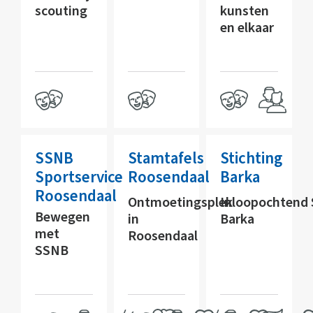
scouting
kunsten
en elkaar
SSNB
Stamtafels
Stichting
Sportservice
Roosendaal
Barka
Roosendaal
Ontmoetingsplek
Inloopochtend 
Bewegen
in
Barka
met
Roosendaal
SSNB