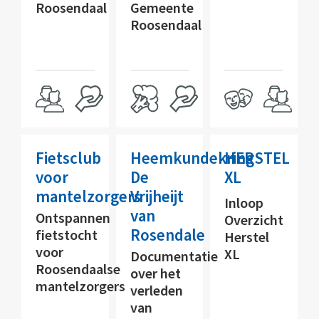
Roosendaal
Gemeente
Roosendaal
Fietsclub
Heemkundekring
HERSTEL
voor
De
XL
mantelzorgers
Vrijheijt
Inloop
van
Ontspannen
Overzicht
Rosendale
fietstocht
Herstel
voor
XL
Documentatie
Roosendaalse
over het
mantelzorgers
verleden
van