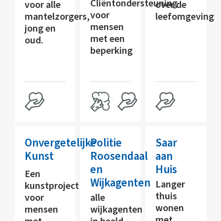
Cliëntondersteuning
voor alle
over de
voor
mantelzorgers,
leefomgeving
mensen
jong en
met een
oud.
beperking
Onvergetelijke
Politie
Saar
Kunst
Roosendaal
aan
en
Huis
Een
Wijkagenten
Langer
kunstproject
thuis
voor
alle
wonen
mensen
wijkagenten
met