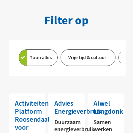
Filter op
Toon alles
Vrije tijd & cultuur
On
Activiteiten
Advies
Alwel
Platform
Energieverbruik
Langdonk
Roosendaal
Duurzaam
Samen
voor
energieverbruik
werken