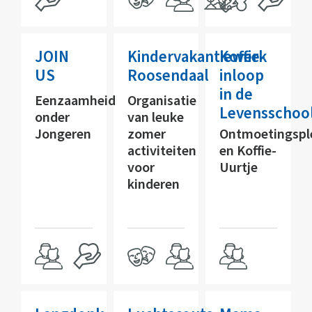
JOIN
Kindervakantiewerk
Koffie-
US
Roosendaal
inloop
in de
Eenzaamheid
Organisatie
Levensschoo
onder
van leuke
Jongeren
zomer
Ontmoetingspl
activiteiten
en Koffie-
voor
Uurtje
kinderen