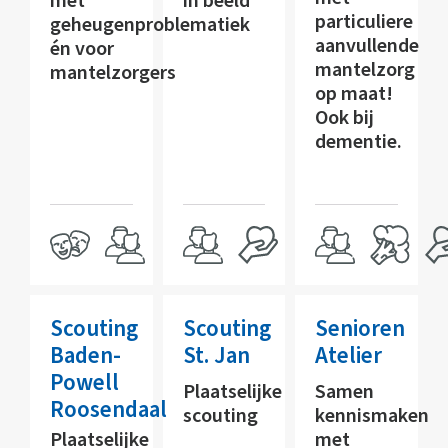
met
in beeld
particuliere
geheugenproblematiek
aanvullende
én voor
mantelzorg
mantelzorgers
op maat!
Ook bij
dementie.
Scouting
Scouting
Senioren
Baden-
St. Jan
Atelier
Powell
Plaatselijke
Samen
Roosendaal
scouting
kennismaken
Plaatselijke
met