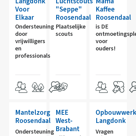
Langdonk
Luchtscouts
Mama
Voor
"Seppe"
Kaffee
Elkaar
Roosendaal
Roosendaal
Ondersteuning
Plaatselijke
is DE
door
scouts
ontmoetingspl
vrijwilligers
voor
en
ouders!
professionals
Mantelzorg
MEE
Opbouwwerk
Roosendaal
West-
Langdonk
Brabant
Ondersteuning
Vragen