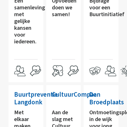
Een
Opvoeden
Bijdrage
samenleving
doen we
voor een
met
samen!
Buurtinitiatief
gelijke
kansen
voor
iedereen.
Buurtpreventie
CultuurCompaan
De
Langdonk
Broedplaats
Met
Aan de
Ontmoetingspl
elkaar
slag met
in de wijk
maken
Cultuur
voor jong