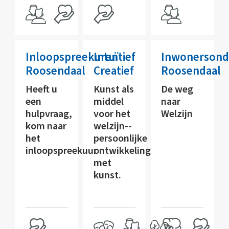
Inloopspreekuren
Intuïtief
Inwonersond
Roosendaal
Creatief
Roosendaal
Heeft u
Kunst als
De weg
een
middel
naar
hulpvraag,
voor het
Welzijn
kom naar
welzijn--
het
persoonlijke
inloopspreekuur
ontwikkeling
met
kunst.