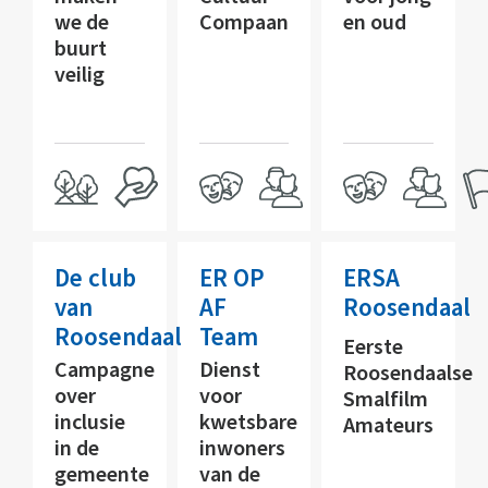
we de
Compaan
en oud
buurt
veilig
De club
ER OP
ERSA
van
AF
Roosendaal
Roosendaal
Team
Eerste
Campagne
Dienst
Roosendaalse
over
voor
Smalfilm
inclusie
kwetsbare
Amateurs
in de
inwoners
gemeente
van de