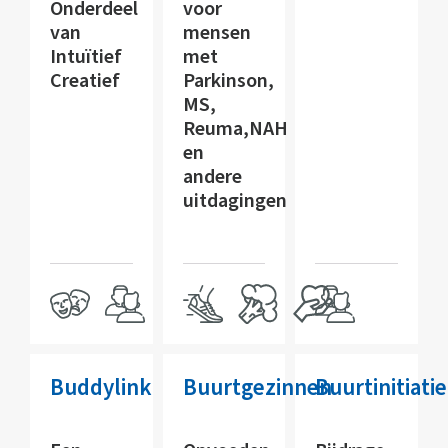
Onderdeel
voor
van
mensen
Intuïtief
met
Creatief
Parkinson,
MS,
Reuma,NAH
en
andere
uitdagingen
Buddylink
Buurtgezinnen
Buurtinitiatie