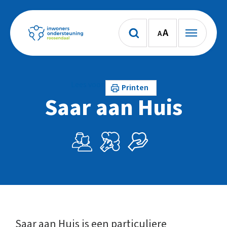
A
A
Lees voor
Printen
Saar aan Huis
Saar aan Huis is een particuliere