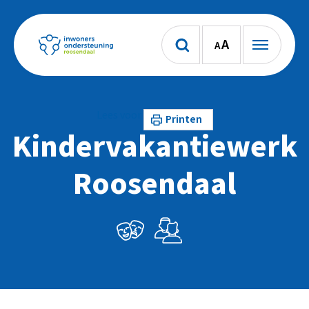
A
A
Lees voor
Printen
Kindervakantiewerk
Roosendaal