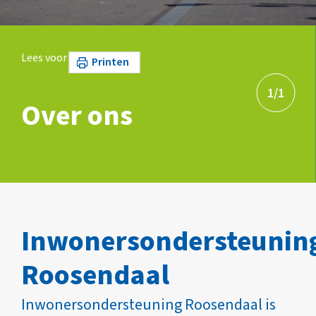
Lees voor
Printen
1
/
1
Over ons
Inwonersondersteunin
Roosendaal
Inwonersondersteuning Roosendaal is