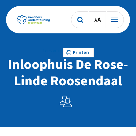
A
A
Lees voor
Printen
Inloophuis De Rose-
Linde Roosendaal