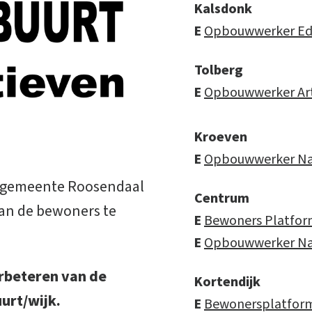
Kalsdonk
E
Opbouwwerker Edw
Tolberg
E
Opbouwwerker Art
Kroeven
E
Opbouwwerker Naj
e gemeente Roosendaal
Centrum
 van de bewoners te
E
Bewoners Platfo
E
Opbouwwerker Naj
verbeteren van de
Kortendijk
uurt/wijk.
E
Bewonersplatform