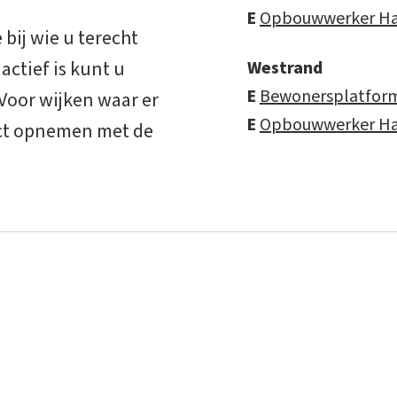
E
Opbouwwerker Ha
bij wie u terecht
ctief is kunt u
Westrand
E
Bewonersplatform
oor wijken waar er
E
Opbouwwerker Ha
act opnemen met de