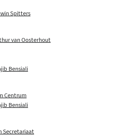
in Spitters
hur van Oosterhout
ib Bensiali
rm Centrum
ib Bensiali
 Secretariaat