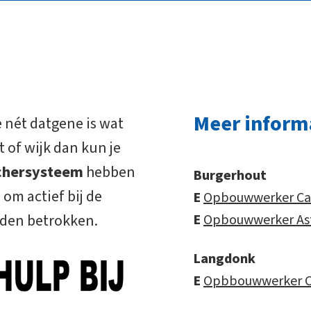
Meer inform
e nét datgene is wat
 of wijk dan kun je
uchersysteem
hebben
Burgerhout
om actief bij de
E
Opbouwwerker Car
rden betrokken.
E
Opbouwwerker Ast
Langdonk
E
Opbbouwwerker Ca