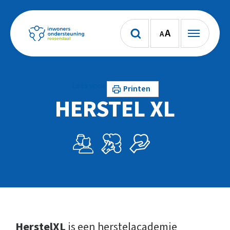
A
A
Lees voor
Printen
HERSTEL XL
HerstelXL
is een herstelacademie