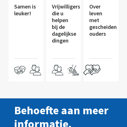
Samen is
Vrijwilligers
Over
leuker!
die u
leven
helpen
met
bij de
gescheiden
dagelijkse
ouders
dingen
Behoefte aan meer
informatie,