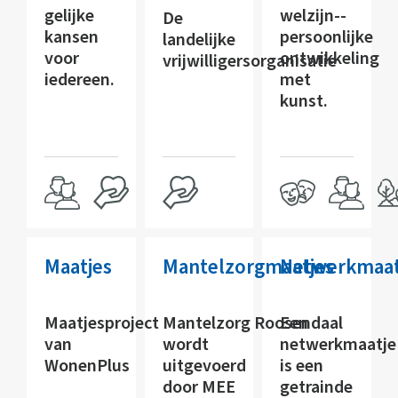
gelijke
welzijn--
De
kansen
persoonlijke
landelijke
voor
ontwikkeling
vrijwilligersorganisatie
iedereen.
met
kunst.
Maatjes
Mantelzorgmaatjes
Netwerkmaat
Maatjesproject
Mantelzorg Roosendaal
Een
van
wordt
netwerkmaatje
WonenPlus
uitgevoerd
is een
door MEE
getrainde