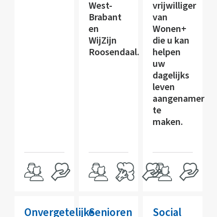
West-
vrijwilliger
Brabant
van
en
Wonen+
WijZijn
die u kan
Roosendaal.
helpen
uw
dagelijks
leven
aangenamer
te
maken.
Onvergetelijke
Senioren
Social