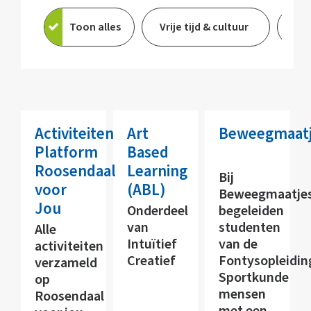
Toon alles
Vrije tijd & cultuur
On
Activiteiten
Art
Beweegmaat
Platform
Based
Roosendaal
Learning
Bij
voor
(ABL)
Beweegmaatje
Jou
Onderdeel
begeleiden
van
studenten
Alle
Intuïtief
van de
activiteiten
Creatief
Fontysopleidin
verzameld
Sportkunde
op
mensen
Roosendaal