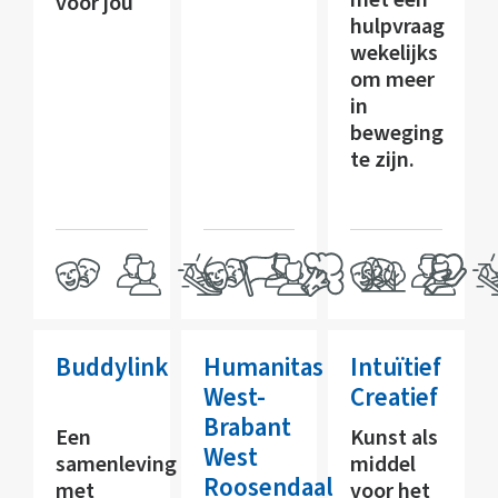
met een
voor jou
hulpvraag
wekelijks
om meer
in
beweging
te zijn.
Buddylink
Humanitas
Intuïtief
West-
Creatief
Brabant
Een
Kunst als
West
samenleving
middel
Roosendaal
met
voor het