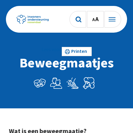
A
A
Lees voor
Printen
Beweegmaatjes
Wat is een beweegmaatje?