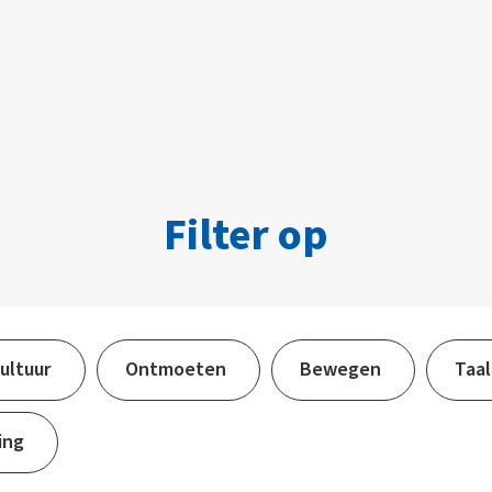
Filter op
cultuur
Ontmoeten
Bewegen
Taal
ing