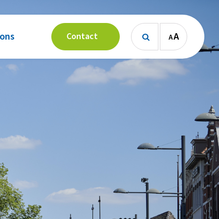
 ons
A
Contact
A
