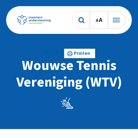
A
A
Lees voor
Printen
Wouwse Tennis
Vereniging (WTV)