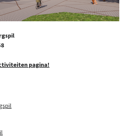
rgspil
58
ctiviteiten pagina!
gspil
l