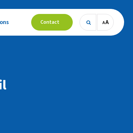
 ons
A
Contact
A

l