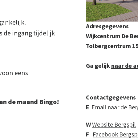
ankelijk.
Adresgegevens
 de ingang tijdelijk
Wijkcentrum De Be
Tolbergcentrum 1
Ga gelijk
naar de a
ewoon eens
Contactgegevens
 van de maand Bingo!
E
Email naar de Ber
W
Website Bergspil
F
Facebook Bergspi