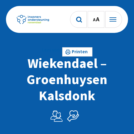
A
A
Lees voor
Printen
Wiekendael –
Groenhuysen
Kalsdonk