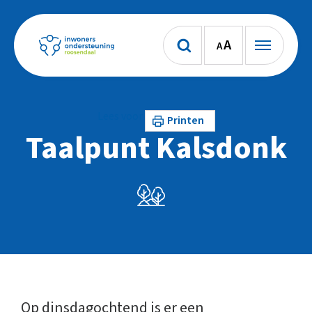
A
A
Lees voor
Printen
Taalpunt Kalsdonk
Op dinsdagochtend is er een