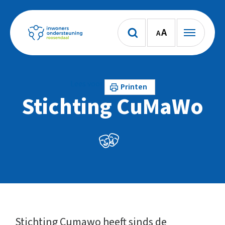
A
A
Lees voor
Printen
Stichting CuMaWo
Stichting Cumawo heeft sinds de