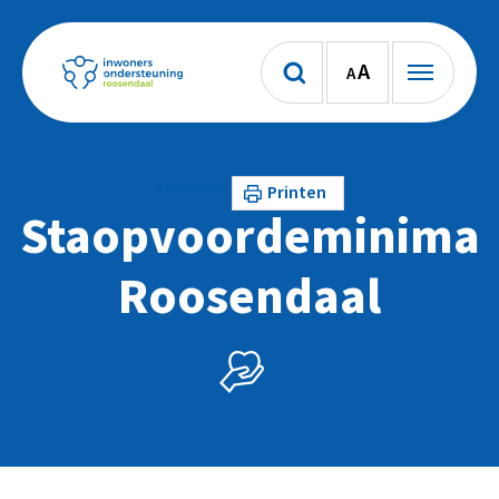
A
A
Lees voor
Printen
Staopvoordeminima
Roosendaal