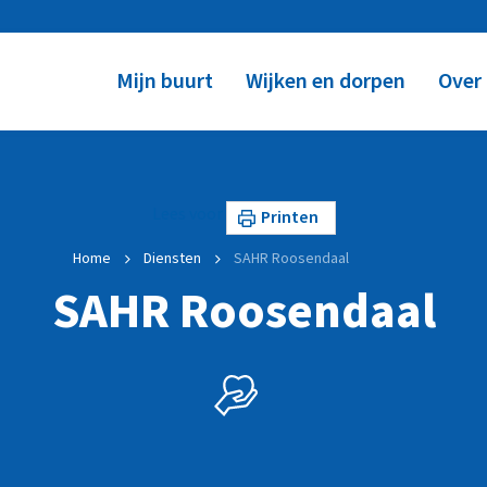
Mijn buurt
Wijken en dorpen
Over
Lees voor
Printen
Home
Diensten
SAHR Roosendaal
SAHR Roosendaal