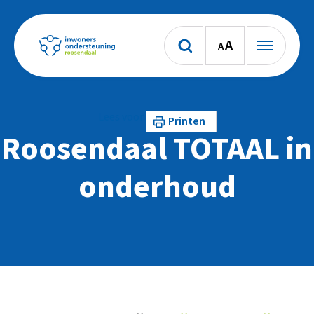
A
A
Lees voor
Printen
Roosendaal TOTAAL in
onderhoud