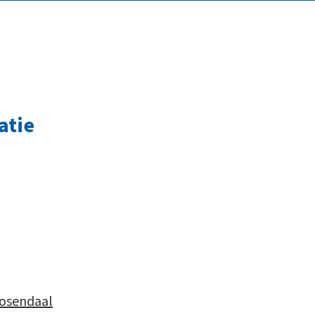
atie
oosendaal