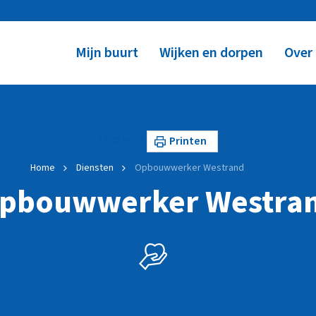
Mijn buurt
Wijken en dorpen
Over
Lees voor
Printen
Home
Diensten
Opbouwwerker Westrand
pbouwwerker Westra