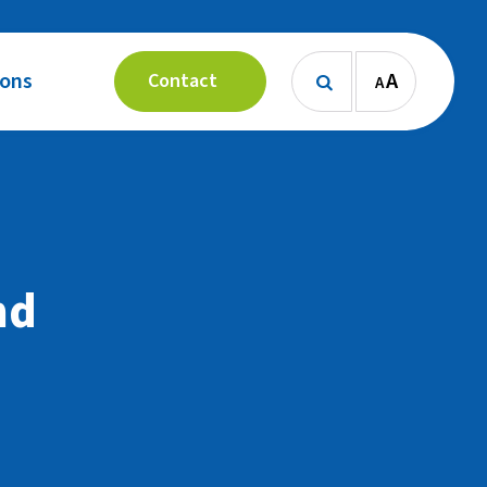
 ons
A
Contact
A

nd