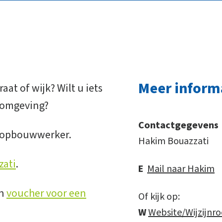
Meer inform
aat of wijk? Wilt u iets
efomgeving?
Contactgegevens
e opbouwwerker.
Hakim Bouazzati
zati
.
E
Mail naar Hakim
en
voucher voor een
Of kijk op:
W
Website/Wijzijnr