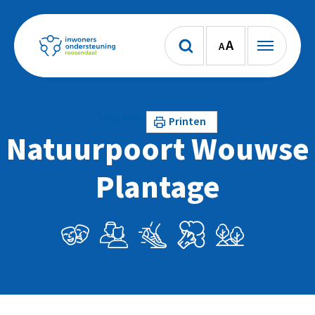
A
A
Lees voor
Printen
Natuurpoort Wouwse
Plantage