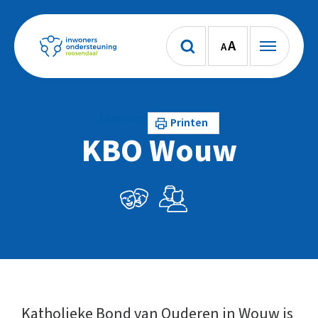
A
A
Lees voor
Printen
KBO Wouw
Katholieke Bond van Ouderen in Wouw is