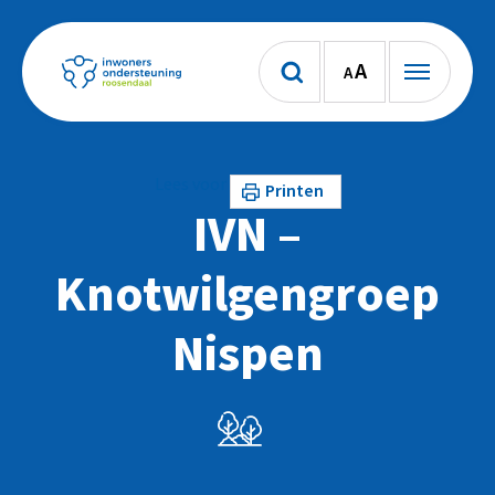
A
A
Lees voor
Printen
IVN –
Knotwilgengroep
Nispen