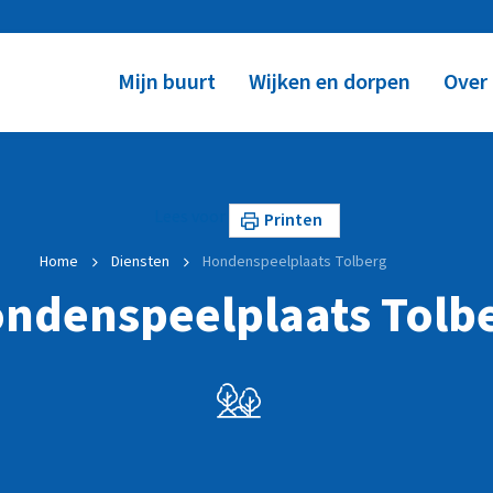
Mijn buurt
Wijken en dorpen
Over
Lees voor
Printen
Home
Diensten
Hondenspeelplaats Tolberg
ndenspeelplaats Tolb