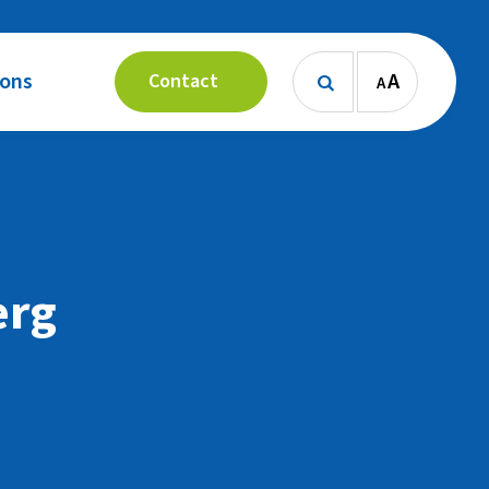
 ons
A
Contact
A

erg