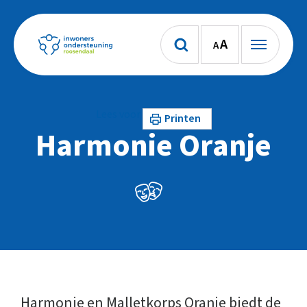
A
A
Lees voor
Printen
Harmonie Oranje
Harmonie en Malletkorps Oranje biedt de