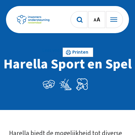
A
A
Lees voor
Printen
Harella Sport en Spel
Harella biedt de mogelijkheid tot diverse