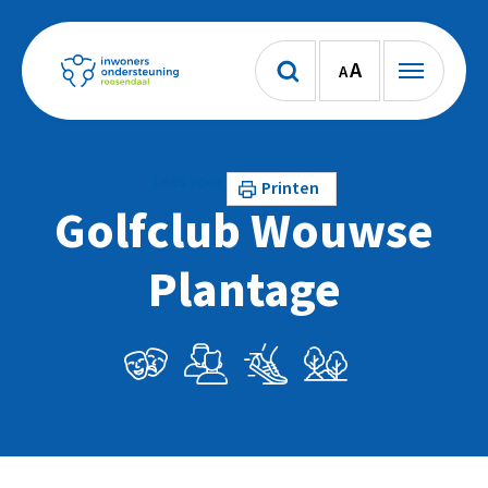
A
A
Lees voor
Printen
Golfclub Wouwse
Plantage