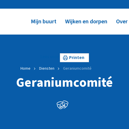
Mijn buurt
Wijken en dorpen
Over
Lees voor
Printen
Home
Diensten
Geraniumcomité
Geraniumcomité