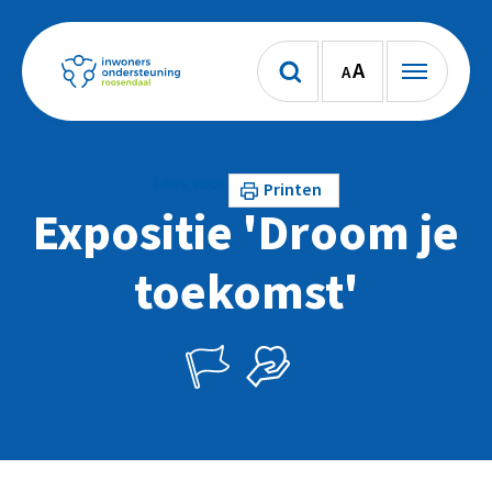
A
A
Lees voor
Printen
Expositie 'Droom je
toekomst'