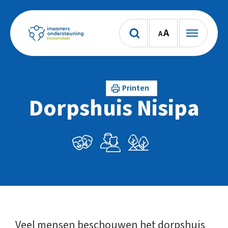
A
A
Lees voor
Printen
Dorpshuis Nisipa
Veel mensen beschouwen het dorpshuis