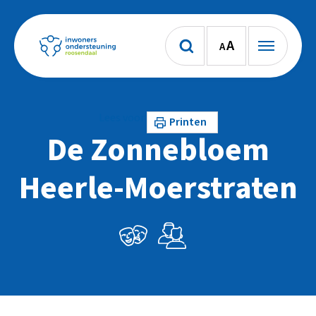
A
A
Lees voor
Printen
De Zonnebloem
Heerle-Moerstraten