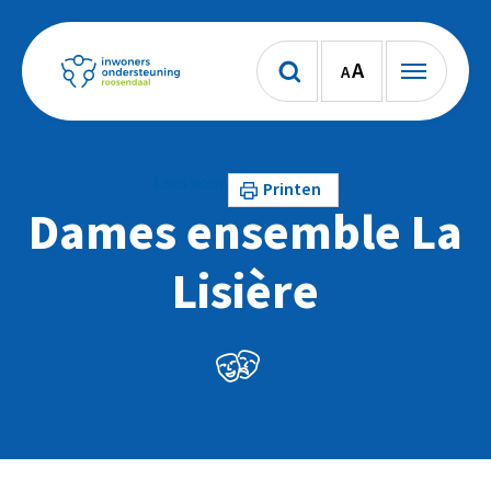
A
A
Lees voor
Printen
Dames ensemble La
Lisière