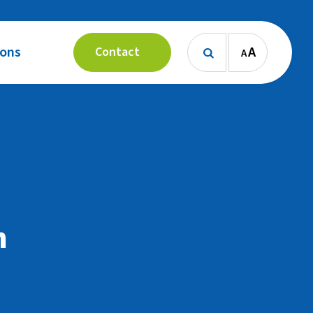
 ons
A
Contact
A

n