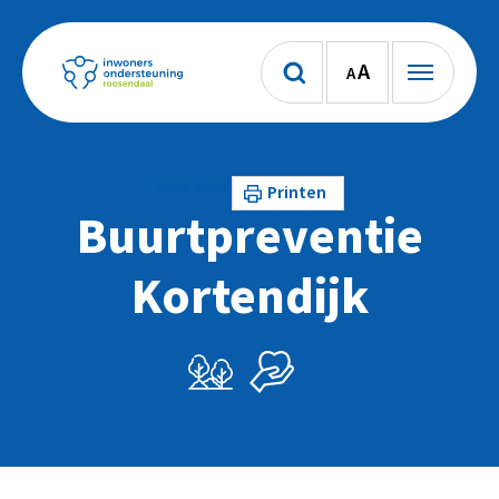
A
A
Lees voor
Printen
Buurtpreventie
Kortendijk