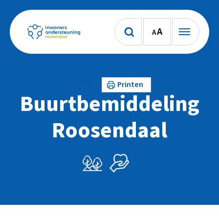
A
A
Lees voor
Printen
Buurtbemiddeling
Roosendaal