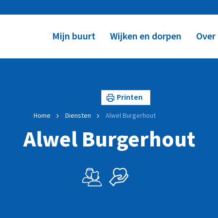
Mijn buurt
Wijken en dorpen
Over
Lees voor
Printen
Home
Diensten
Alwel Burgerhout
Alwel Burgerhout