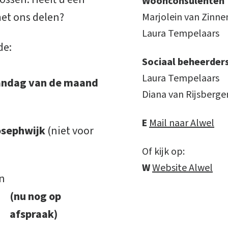
Woonconsulenten
met ons delen?
Marjolein van Zinne
Laura Tempelaars
de:
Sociaal beheerder
Laura Tempelaars
aandag van de maand
Diana van Rijsberge
E
Mail naar Alwel
osephwijk
(niet voor
Of kijk op:
W
Website Alwel
en
(nu nog op
afspraak)