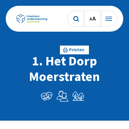
A
A
Lees voor
Printen
1. Het Dorp
Moerstraten