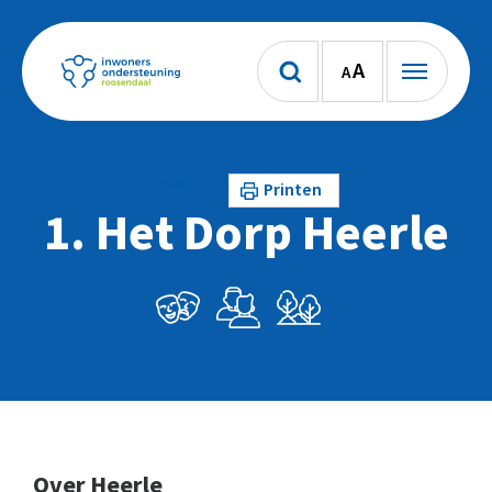
A
A
Lees voor
Printen
1. Het Dorp Heerle
Over Heerle