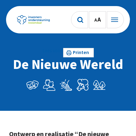
A
A
Lees voor
Printen
De Nieuwe Wereld
Ontwerp en realisatie “De nieuwe