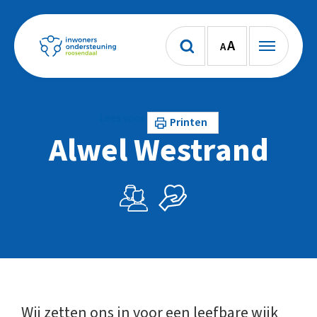
A
A
Lees voor
Printen
Alwel Westrand
Wij zetten ons in voor een leefbare wijk